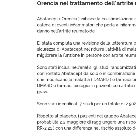
Orencia nel trattamento dell’artrit
Abatacept ( Orencia ) inibisce la co-stimolazione d
catena di eventi infiammatori che porta a infiamma
danno nell’artrite reumatoide.
E’ stata compiuta una revisione della letteratura pe
sicurezza di Abatacept nel ridurre l’attività di mala
migliorare la funzione in persone con artrite reum
Sono stati inclusi nell’analisi gli studi randomizza
confrontato Abatacept da solo o in combinazione 
che modificano la malattia ( DMARD ) o farmaci biol
DMARD o farmaci biologici in pazienti con artrit
grave.
Sono stati identificati 7 studi per un totale di 2.908
Rispetto al placebo, i pazienti nel gruppo Abata
probabilità 2.2 maggiore di raggiungere una rispo
RR=2.21 ) con una differenza nel rischio assoluto de