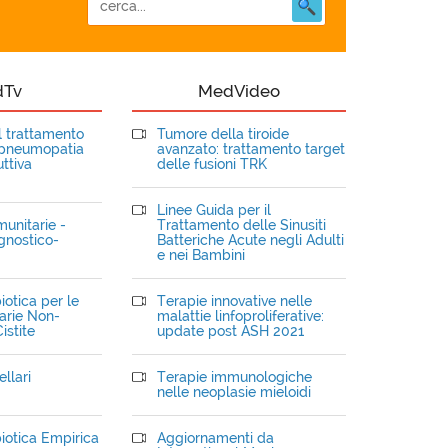
dTv
MedVideo
el trattamento
Tumore della tiroide
opneumopatia
avanzato: trattamento target
ttiva
delle fusioni TRK
Linee Guida per il
unitarie -
Trattamento delle Sinusiti
gnostico-
Batteriche Acute negli Adulti
e nei Bambini
iotica per le
Terapie innovative nelle
narie Non-
malattie linfoproliferative:
istite
update post ASH 2021
llari
Terapie immunologiche
nelle neoplasie mieloidi
iotica Empirica
Aggiornamenti da