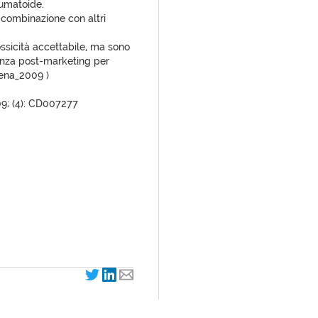
eumatoide.
combinazione con altri
tossicità accettabile, ma sono
ianza post-marketing per
gena_2009 )
9; (4): CD007277