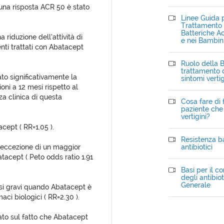
una risposta ACR 50 è stato
Linee Guida p
Trattamento d
Batteriche Ac
a riduzione dell’attività di
e nei Bambin
enti trattati con Abatacept
Ruolo della B
trattamento d
to significativamente la
sintomi verti
oni a 12 mesi rispetto al
za clinica di questa
Cosa fare di 
paziente che 
vertigini?
cept ( RR=1.05 ).
Resistenza ba
 ad eccezione di un maggior
antibiotici
tacept ( Peto odds ratio 1.91
Basi per il c
degli antibiot
Generale
rsi gravi quando Abatacept è
ci biologici ( RR=2.30 ).
ato sul fatto che Abatacept