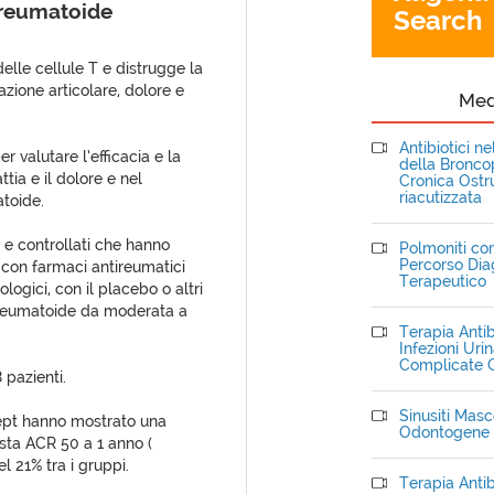
e reumatoide
Search
elle cellule T e distrugge la
zione articolare, dolore e
Me
Antibiotici n
r valutare l’efficacia e la
della Bronc
ttia e il dolore e nel
Cronica Ostru
riacutizzata
atoide.
ti e controllati che hanno
Polmoniti com
Percorso Dia
con farmaci antireumatici
Terapeutico
ogici, con il placebo o altri
e reumatoide da moderata a
Terapia Antib
Infezioni Uri
Complicate C
 pazienti.
Sinusiti Masce
cept hanno mostrato una
Odontogene
sta ACR 50 a 1 anno (
l 21% tra i gruppi.
Terapia Antib