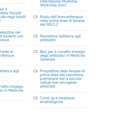
International Myeloma
Workshop 2021
er il
elle Sinusiti
ute negli Adulti
Ruolo dell'immunoterapia
i
nella prima linea di terapia
del NSCLC
etaistina nel
i pazienti con
Resistenza batterica agli
ginose
antibiotici
fronte al
Basi per il corretto impiego
riferisce
degli antibiotici in Medicina
Generale
tterica agli
Prospettive nella terapia di
prima linea del carcinoma
polmonare non a piccole
cellule non-oncogene-
addicted
orretto impiego
ici in Medicina
Covid-19 e neoplasie
ematologiche