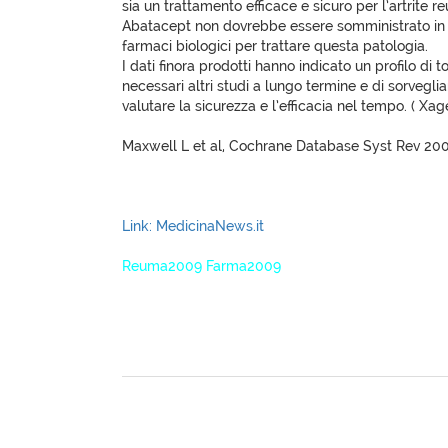
sia un trattamento efficace e sicuro per l’artrite r
Abatacept non dovrebbe essere somministrato in 
farmaci biologici per trattare questa patologia.
I dati finora prodotti hanno indicato un profilo di 
necessari altri studi a lungo termine e di sorvegl
valutare la sicurezza e l’efficacia nel tempo. ( Xa
Maxwell L et al, Cochrane Database Syst Rev 200
Link: MedicinaNews.it
Reuma2009 Farma2009
XagenaFarmaci_2009