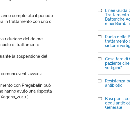
Linee Guida p
Trattamento d
ro hanno completato il periodo
Batteriche Ac
 era in trattamento con uno o
e nei Bambin
Ruolo della B
a riduzione del dolore
trattamento d
i ciclo di trattamento.
sintomi verti
durante la sospensione del
Cosa fare di 
paziente che 
vertigini?
iù comuni eventi avversi.
Resistenza ba
attamento con Pregabalin può
antibiotici
che hanno avuto una risposta
 ( Xagena_2010 )
Basi per il c
degli antibiot
Generale