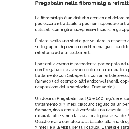
Pregabalin nella fibromialgia refrat
La fibromialgia è un disturbo cronico del dolore m
può essere intrattabile e può non rispondere ai 
utilizzati, come gli antidepressivi triciclici e gli opp
È stato svolto uno studio per valutare la risposta a
sottogruppo di pazienti con fibromialgia il cui dol
refrattario ad altri trattamenti.
I pazienti avevano in precedenza partecipato ad un
con Pregabalin, e avevano dolore da moderato a g
trattamento con Gabapentin, con un antidepressivo 
farmaco ( ad esempio, altri anticonvulsivanti, oppioid
ricaptazione della serotonina, Tramadolo ).
Un dose di Pregabalin tra 150 e 600 mg/die è stat
trattamento di 3 mesi, ciascuno seguito da un per
farmaco, fino a che si è verificata una ricaduta. L'i
misurata utilizzando la scala analogica visiva del
Questionnaire completato al basale, alla fine di o
3 mesi, e alla visita per la ricaduta. L'analisi è st