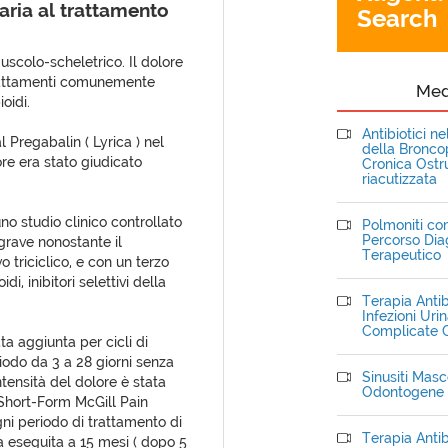
taria al trattamento
Search
uscolo-scheletrico. Il dolore
trattamenti comunemente
Me
ioidi.
Antibiotici n
l Pregabalin ( Lyrica ) nel
della Bronc
ore era stato giudicato
Cronica Ostru
riacutizzata
o studio clinico controllato
Polmoniti com
Percorso Dia
rave nonostante il
Terapeutico
triciclico, e con un terzo
i, inibitori selettivi della
Terapia Antib
Infezioni Uri
Complicate C
a aggiunta per cicli di
iodo da 3 a 28 giorni senza
Sinusiti Masce
ntensità del dolore è stata
Odontogene
 Short-Form McGill Pain
gni periodo di trattamento di
Terapia Antib
ata eseguita a 15 mesi ( dopo 5