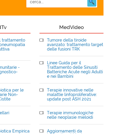
dTv
MedVideo
el trattamento
Tumore della tiroide
opneumopatia
avanzato: trattamento target
ttiva
delle fusioni TRK
Linee Guida per il
unitarie -
Trattamento delle Sinusiti
gnostico-
Batteriche Acute negli Adulti
e nei Bambini
iotica per le
Terapie innovative nelle
narie Non-
malattie linfoproliferative:
istite
update post ASH 2021
llari
Terapie immunologiche
nelle neoplasie mieloidi
iotica Empirica
Aggiornamenti da