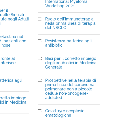
International Myeloma
Workshop 2021
er il
elle Sinusiti
ute negli Adulti
Ruolo dell'immunoterapia
i
nella prima linea di terapia
del NSCLC
etaistina nel
i pazienti con
Resistenza batterica agli
ginose
antibiotici
fronte al
Basi per il corretto impiego
riferisce
degli antibiotici in Medicina
Generale
tterica agli
Prospettive nella terapia di
prima linea del carcinoma
polmonare non a piccole
cellule non-oncogene-
addicted
orretto impiego
ici in Medicina
Covid-19 e neoplasie
ematologiche