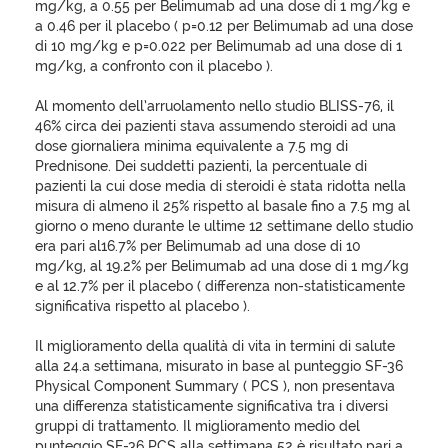
mg/kg, a 0.55 per Belimumab ad una dose di 1 mg/kg e
a 0.46 per il placebo ( p=0.12 per Belimumab ad una dose
di 10 mg/kg e p=0.022 per Belimumab ad una dose di 1
mg/kg, a confronto con il placebo ).
Al momento dell’arruolamento nello studio BLISS-76, il
46% circa dei pazienti stava assumendo steroidi ad una
dose giornaliera minima equivalente a 7.5 mg di
Prednisone. Dei suddetti pazienti, la percentuale di
pazienti la cui dose media di steroidi è stata ridotta nella
misura di almeno il 25% rispetto al basale fino a 7.5 mg al
giorno o meno durante le ultime 12 settimane dello studio
era pari al16.7% per Belimumab ad una dose di 10
mg/kg, al 19.2% per Belimumab ad una dose di 1 mg/kg
e al 12.7% per il placebo ( differenza non-statisticamente
significativa rispetto al placebo ).
Il miglioramento della qualità di vita in termini di salute
alla 24.a settimana, misurato in base al punteggio SF-36
Physical Component Summary ( PCS ), non presentava
una differenza statisticamente significativa tra i diversi
gruppi di trattamento. Il miglioramento medio del
punteggio SF-36 PCS alla settimana 52 è risultato pari a